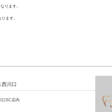
となります。
おります。
ス西川口
川口SC店内